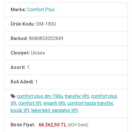
Marka:
Comfort Plus
Ürün Kodu:
DM-190U
Barkod:
8680853052849
Cinsiyet:
Unisex
Asorti:
1
Koli Adedi:
1
comfort plus dm-190u
,
transfer lifti
,
comfort plus
lift
,
comfort lift
,
engelli lifti
,
comfort hasta transfer
,
küçük lift
,
tekerlekli sandalye lifti
Birim Fiyat:
66.262,50 TL
(KDV Dahil)