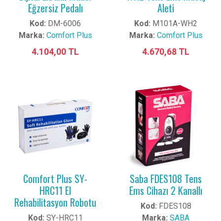
Eğzersiz Pedalı
Aleti
Kod:
DM-6006
Kod:
M101A-WH2
Marka:
Comfort Plus
Marka:
Comfort Plus
4.104,00 TL
4.670,68 TL
Comfort Plus SY-
Saba FDES108 Tens
HRC11 El
Ems Cihazı 2 Kanallı
Rehabilitasyon Robotu
Kod:
FDES108
Kod:
SY-HRC11
Marka:
SABA