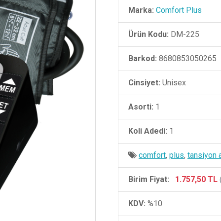
Marka:
Comfort Plus
Ürün Kodu:
DM-225
Barkod:
8680853050265
Cinsiyet:
Unisex
Asorti:
1
Koli Adedi:
1
comfort
,
plus
,
tansiyon a
Birim Fiyat:
1.757,50 TL
KDV:
%10