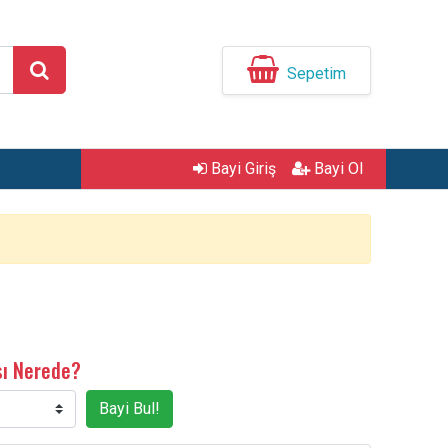
Sepetim
Bayi Giriş
Bayi Ol
sı Nerede?
Bayi Bul!