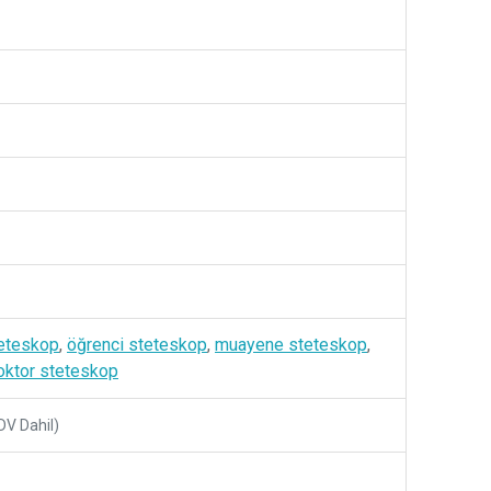
steteskop
,
öğrenci steteskop
,
muayene steteskop
,
oktor steteskop
DV Dahil)