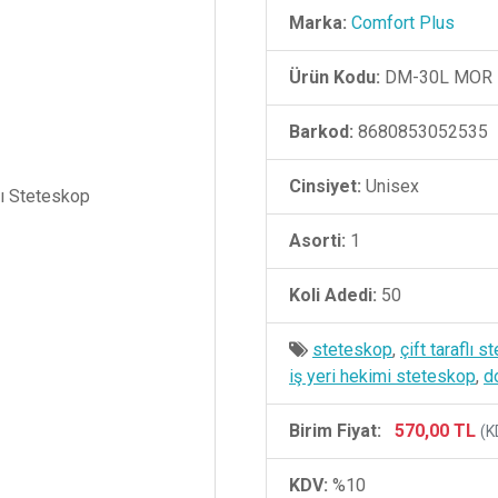
Marka:
Comfort Plus
Ürün Kodu:
DM-30L MOR
Barkod:
8680853052535
Cinsiyet:
Unisex
Asorti:
1
Koli Adedi:
50
steteskop
,
çift taraflı 
iş yeri hekimi steteskop
,
d
Birim Fiyat:
570,00 TL
(K
KDV:
%10