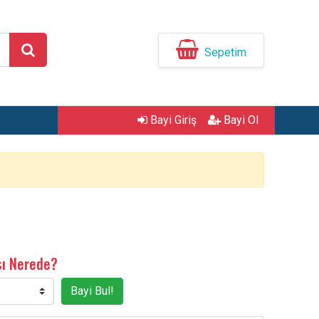
Sepetim
Bayi Giriş
Bayi Ol
sı Nerede?
Bayi Bul!