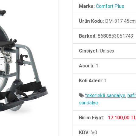
Marka:
Comfort Plus
Ürün Kodu:
DM-317 45cm
Barkod:
8680853051743
Cinsiyet:
Unisex
Asorti:
1
Koli Adedi:
1
tekerlekli sandalye
,
hafi
sandalye
Birim Fiyat:
17.100,00 T
KDV:
%0