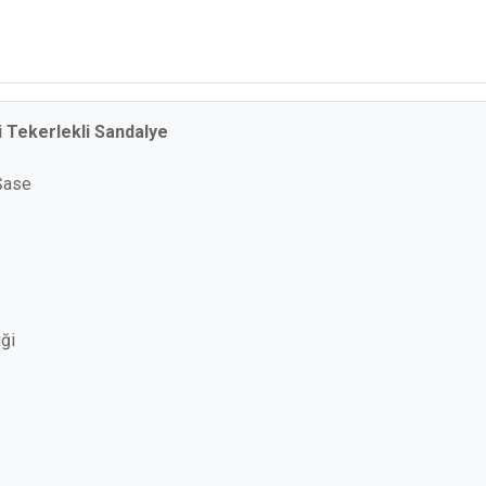
 Tekerlekli Sandalye
Şase
ği