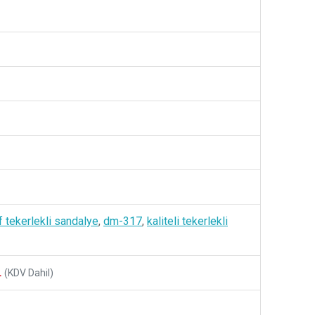
f tekerlekli sandalye
,
dm-317
,
kaliteli tekerlekli
L
(KDV Dahil)