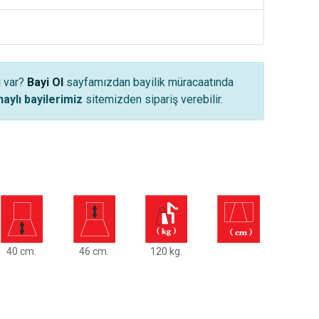
i var?
Bayi Ol
sayfamızdan bayilik müracaatında
aylı bayilerimiz
sitemizden sipariş verebilir.
40 cm.
46 cm.
120 kg.