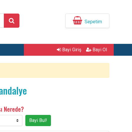
Sepetim
Bayi Giriş
Bayi Ol
andalye
sı Nerede?
Bayi Bul!