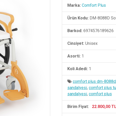
Marka:
Comfort Plus
Ürün Kodu:
DM-8088D Sof
Barkod:
6974576189626
Cinsiyet:
Unisex
Asorti:
1
Koli Adedi:
1
comfort plus dm-8088d
sandalyesi
,
comfort plus t
sandalyesi
,
comfort plus
Birim Fiyat:
22.800,00 T