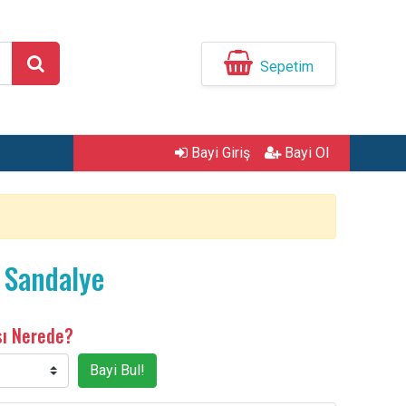
Sepetim
Bayi Giriş
Bayi Ol
 Sandalye
sı Nerede?
Bayi Bul!