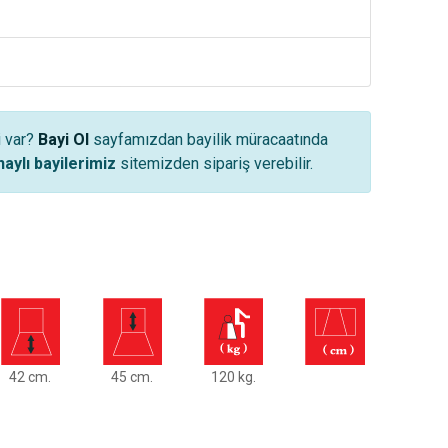
i var?
Bayi Ol
sayfamızdan bayilik müracaatında
aylı bayilerimiz
sitemizden sipariş verebilir.
42 cm.
45 cm.
120 kg.