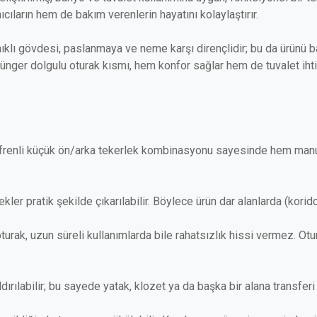
cıların hem de bakım verenlerin hayatını kolaylaştırır.
ıklı gövdesi, paslanmaya ve neme karşı dirençlidir; bu da ürünü 
nger dolgulu oturak kısmı, hem konfor sağlar hem de tuvalet ihtiya
 frenli küçük ön/arka tekerlek kombinasyonu sayesinde hem manu
kler pratik şekilde çıkarılabilir. Böylece ürün dar alanlarda (korid
oturak, uzun süreli kullanımlarda bile rahatsızlık hissi vermez. O
ırılabilir; bu sayede yatak, klozet ya da başka bir alana transferi