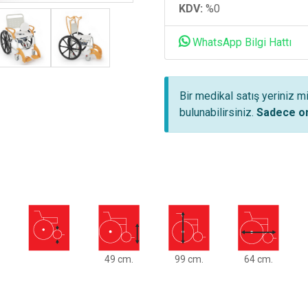
KDV:
%0
WhatsApp Bilgi Hattı
Bir medikal satış yeriniz m
bulunabilirsiniz.
Sadece on
49 cm.
99 cm.
64 cm.