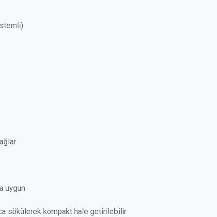
istemli)
sağlar
na uygun
ca sökülerek kompakt hale getirilebilir