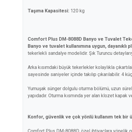
Taşıma Kapasitesi:
120 kg
Comfort Plus DM-8088D Banyo ve Tuvalet Teke
Banyo ve tuvalet kullanımına uygun, dayanıklı
tekerlekli sandalye modelidir. Şık Turuncu detaylar
Arka kısımdaki büyük tekerlekler kolaylıkla çıkartıla
sayesinde saniyeler içinde takılıp çıkarılabilir. 4 kü
Yumuşak sünger dolgulu oturma bölümü, uzun süreli ot
yapıdadır. Oturma kısmında yer alan klozet kapak ve 
Konfor, güvenlik ve çok yönlü kullanım tek bir ü
Comfort Plus DM-8088D, özel ihtiyaçlara yönelik gel