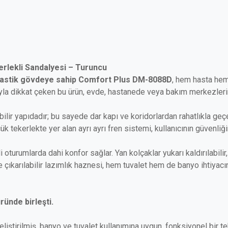
rlekli Sandalyesi – Turuncu
 plastik gövdeye sahip Comfort Plus DM-8088D
, hem hasta hem
ıyla dikkat çeken bu ürün, evde, hastanede veya bakım merkezlerin
bilir yapıdadır; bu sayede dar kapı ve koridorlardan rahatlıkla geçe
çük tekerlekte yer alan ayrı ayrı fren sistemi, kullanıcının güvenliği
urumlarda dahi konfor sağlar. Yan kolçaklar yukarı kaldırılabilir
çıkarılabilir lazımlık haznesi, hem tuvalet hem de banyo ihtiyacın
ründe birleşti.
iştirilmiş, banyo ve tuvalet kullanımına uygun, fonksiyonel bir t