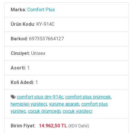
Marka:
Comfort Plus
Ürün Kodu:
KY-914C
Barkod:
6973537664127
Cinsiyet:
Unisex
Asorti:
1
Koli Adedi:
1
comfort plus dm-914c
,
comfort plus örümcek
,
hemipleji yürüteçi
,
yürüme aparatı
,
comfort plus
yürüteç
,
çocuk örümceği
,
çocuk yürüteçi
Birim Fiyat:
14.962,50 TL
(KDV Dahil)