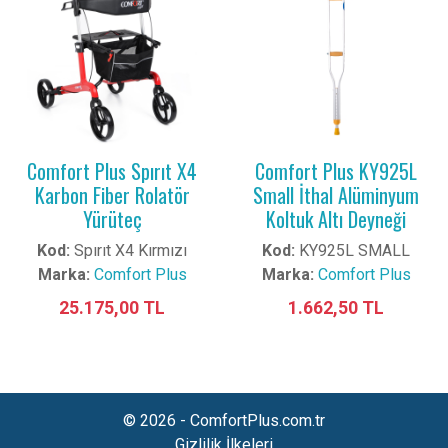
Comfort Plus Spırıt X4
Comfort Plus KY925L
Karbon Fiber Rolatör
Small İthal Alüminyum
Yürüteç
Koltuk Altı Deyneği
Kod:
Spırıt X4 Kırmızı
Kod:
KY925L SMALL
Marka:
Comfort Plus
Marka:
Comfort Plus
25.175,00 TL
1.662,50 TL
© 2026 - ComfortPlus.com.tr
Gizlilik İlkeleri