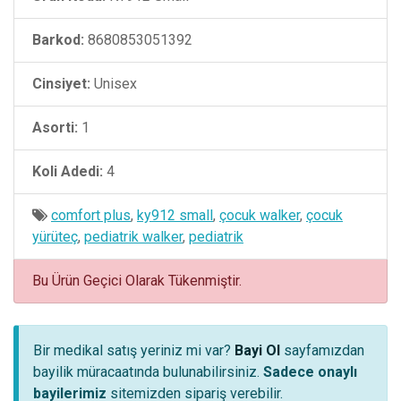
Barkod:
8680853051392
Cinsiyet:
Unisex
Asorti:
1
Koli Adedi:
4
comfort plus
,
ky912 small
,
çocuk walker
,
çocuk
yürüteç
,
pediatrik walker
,
pediatrik
Bu Ürün Geçici Olarak Tükenmiştir.
Bir medikal satış yeriniz mi var?
Bayi Ol
sayfamızdan
bayilik müracaatında bulunabilirsiniz.
Sadece onaylı
bayilerimiz
sitemizden sipariş verebilir.