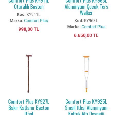
Comfort Plus KY911L
Comfort Plus KY963L
Oturaklı Baston
Alüminyum Çocuk Ters
Walker
Kod:
KY911L
Marka:
Comfort Plus
Kod:
KY963L
Marka:
Comfort Plus
998,00 TL
6.650,00 TL
Comfort Plus KY927L
Comfort Plus KY925L
Bakır Katlanır Baston
Small İthal Alüminyum
İthal
Koltuk Altı Deyneği