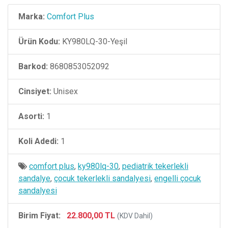
Marka:
Comfort Plus
Ürün Kodu:
KY980LQ-30-Yeşil
Barkod:
8680853052092
Cinsiyet:
Unisex
Asorti:
1
Koli Adedi:
1
comfort plus
,
ky980lq-30
,
pediatrik tekerlekli
sandalye
,
çocuk tekerlekli sandalyesi
,
engelli çocuk
sandalyesi
Birim Fiyat:
22.800,00 TL
(KDV Dahil)