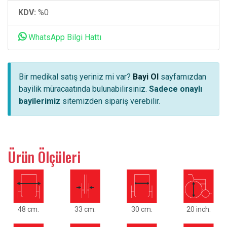
KDV:
%0
WhatsApp Bilgi Hattı
Bir medikal satış yeriniz mi var?
Bayi Ol
sayfamızdan
bayilik müracaatında bulunabilirsiniz.
Sadece onaylı
bayilerimiz
sitemizden sipariş verebilir.
Ürün Ölçüleri
48 cm.
33 cm.
30 cm.
20 inch.