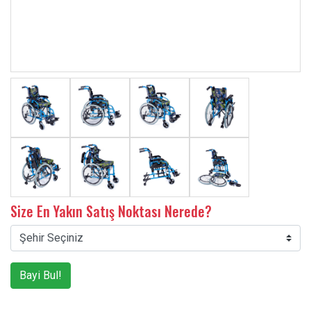
Size En Yakın Satış Noktası Nerede?
Bayi Bul!