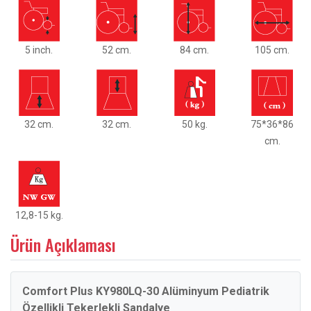
5 inch.
52 cm.
84 cm.
105 cm.
32 cm.
32 cm.
50 kg.
75*36*86
cm.
12,8-15 kg.
Ürün Açıklaması
Comfort Plus KY980LQ-30 Alüminyum Pediatrik
Özellikli Tekerlekli Sandalye