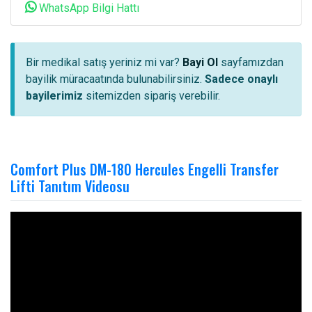
WhatsApp Bilgi Hattı
Bir medikal satış yeriniz mi var?
Bayi Ol
sayfamızdan
bayilik müracaatında bulunabilirsiniz.
Sadece onaylı
bayilerimiz
sitemizden sipariş verebilir.
Comfort Plus DM-180 Hercules Engelli Transfer
Lifti Tanıtım Videosu