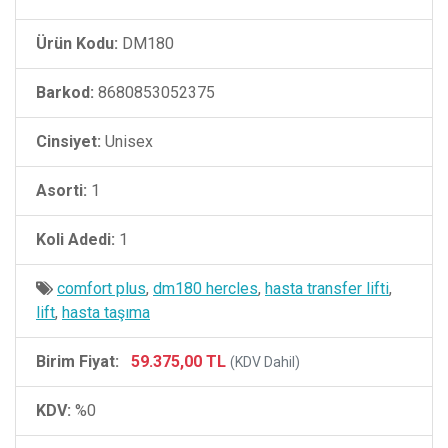
Ürün Kodu:
DM180
Barkod:
8680853052375
Cinsiyet:
Unisex
Asorti:
1
Koli Adedi:
1
comfort plus
,
dm180 hercles
,
hasta transfer lifti
,
lift
,
hasta taşıma
Birim Fiyat:
59.375,00 TL
(KDV Dahil)
KDV:
%0