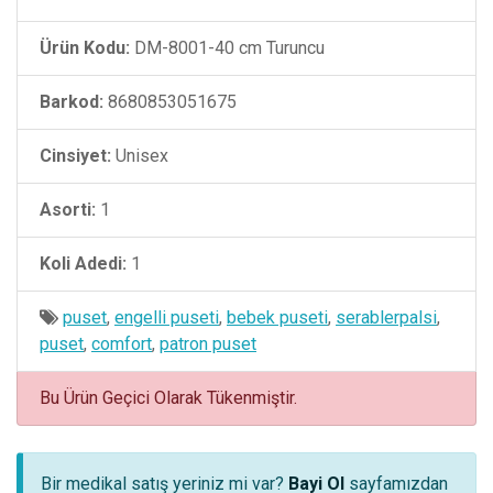
Ürün Kodu:
DM-8001-40 cm Turuncu
Barkod:
8680853051675
Cinsiyet:
Unisex
Asorti:
1
Koli Adedi:
1
puset
,
engelli puseti
,
bebek puseti
,
serablerpalsi
,
puset
,
comfort
,
patron puset
Bu Ürün Geçici Olarak Tükenmiştir.
Bir medikal satış yeriniz mi var?
Bayi Ol
sayfamızdan